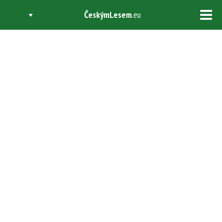
ČeskýmLesem
.eu
Tog
navi