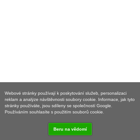
Webové stránky používají k poskytování služeb, personalizaci
ROZHLEDNA VYSOKÁ
reklam a analýze návštěvnosti soubory cookie. Informace, jak tyto
stránky používáte, jsou sdíleny se společností Google.
Používáním souhlasíte s použitím souborů cookie.
Beru na vědomí