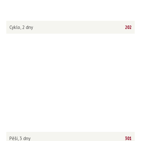
Cyklo, 2 dny
202
Pěší, 3 dny
301