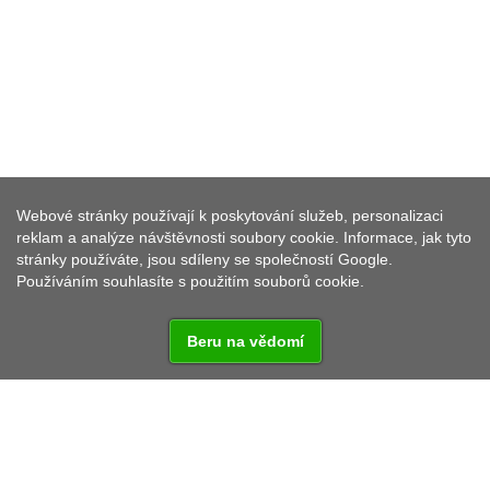
TŘI DNY V NÁDHERNÉ
PŘÍRODĚ
Webové stránky používají k poskytování služeb, personalizaci
reklam a analýze návštěvnosti soubory cookie. Informace, jak tyto
stránky používáte, jsou sdíleny se společností Google.
Historie a procházky téměř nedotčenou přírodou.
Používáním souhlasíte s použitím souborů cookie.
Beru na vědomí
Kategorie:
3 dny
Zaměření:
Pěší