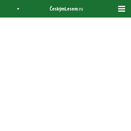
ČeskýmLesem
.eu
Tog
navi