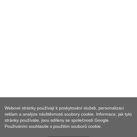
TŘÍDENNÍ POZNÁVACÍ VÝLET
Webové stránky používají k poskytování služeb, personalizaci
PO SEVERNÍ HORNÍ FALCI
reklam a analýze návštěvnosti soubory cookie. Informace, jak tyto
stránky používáte, jsou sdíleny se společností Google.
Používáním souhlasíte s použitím souborů cookie.