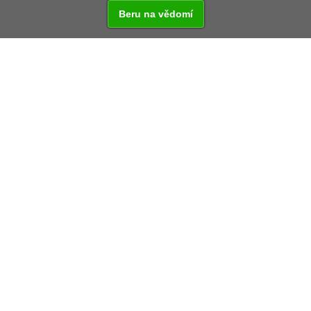
Beru na vědomí
Kategorie:
3 dny
Zaměření:
auto/pěší
Náročnost:
3/5
Ke stažení:
Mapa
Balíček č.:
351
Severní Horní Falc je bohatá na výletní cíle. Krajinné