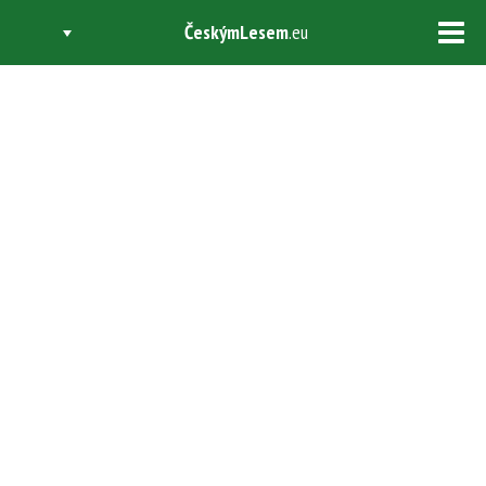
ČeskýmLesem
.eu
Tog
navi