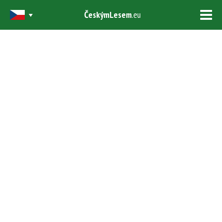
ČeskýmLesem
.eu
Tog
navi