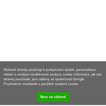
ŽIDOVSKÉ HŘBITOVY A
Webové stránky používají k poskytování služeb, personalizaci
PAMÁTKY
reklam a analýze návštěvnosti soubory cookie. Informace, jak tyto
stránky používáte, jsou sdíleny se společností Google.
Používáním souhlasíte s použitím souborů cookie.
Beru na vědomí