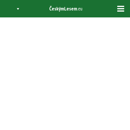
ČeskýmLesem
.eu
Tog
navi