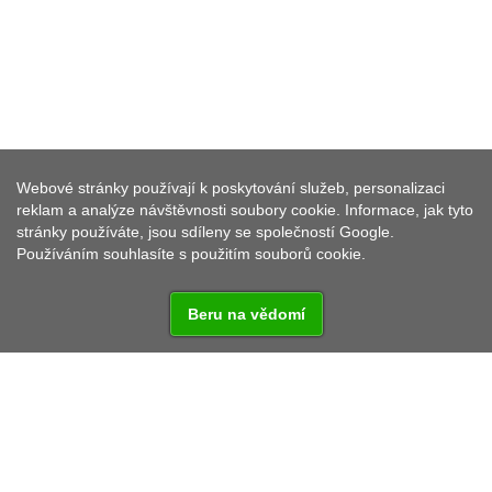
DVOUDENNÍ CYKLOVÝLET
SRDCEM HORNOFALCKÉHO
Webové stránky používají k poskytování služeb, personalizaci
LESA
reklam a analýze návštěvnosti soubory cookie. Informace, jak tyto
stránky používáte, jsou sdíleny se společností Google.
Používáním souhlasíte s použitím souborů cookie.
Beru na vědomí
Kategorie:
2 dny
Zaměření:
Cyklo + pěší