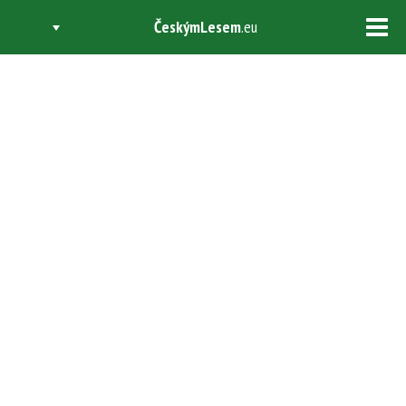
ČeskýmLesem
.eu
Tog
navi