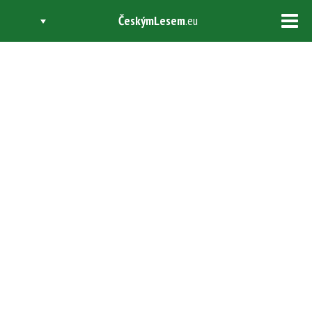
ČeskýmLesem
.eu
Tog
navi