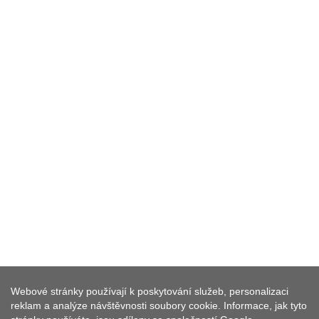
Webové stránky používají k poskytování služeb, personalizaci
SPORTOVNÍ AREÁLY
reklam a analýze návštěvnosti soubory cookie. Informace, jak tyto