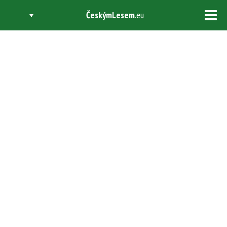
ČeskýmLesem
.eu
Tog
navi