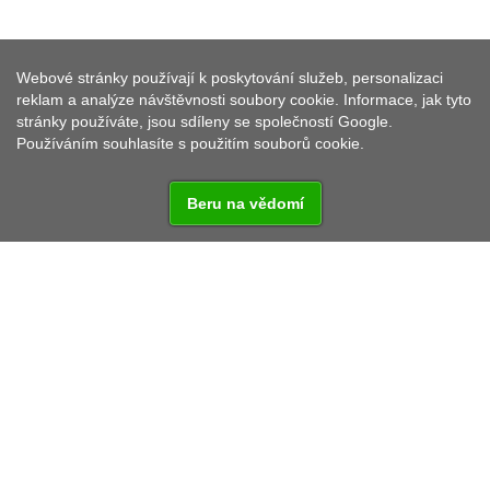
NAUČNÁ STEZKA HRADIŠŤSKÝ
Webové stránky používají k poskytování služeb, personalizaci
VRCH
reklam a analýze návštěvnosti soubory cookie. Informace, jak tyto
stránky používáte, jsou sdíleny se společností Google.
Používáním souhlasíte s použitím souborů cookie.
Beru na vědomí
Krásná procházka v blízkosti přírodní rezervace
Hradišťský vrch.
V rezervaci se nachází rozsáhlé pravěké hradiště.
Podle argeologických výzkumů patřilo hradiště
lidem nynické kultury z pozdní doby bronzové.
Nalezlo se zde velké množství úlomků keramiky