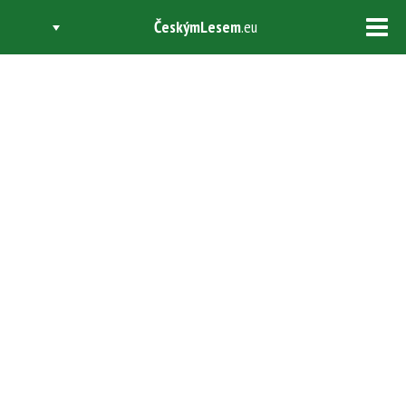
ČeskýmLesem
.eu
Tog
navi