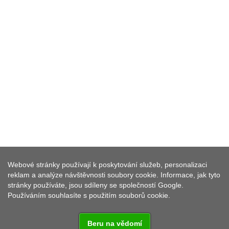
Webové stránky používají k poskytování služeb, personalizaci
BAD NEUALBENREUTH
reklam a analýze návštěvnosti soubory cookie. Informace, jak tyto
stránky používáte, jsou sdíleny se společností Google.
Používáním souhlasíte s použitím souborů cookie.
Beru na vědomí