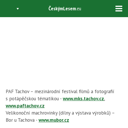
ČeskýmLesem
.eu
Tog
navi
BŘEZEN
PAF Tachov – mezinárodní festival filmů a fotografií
s potápěčskou tématikou -
www.mks.tachov.cz
,
www.paftachov.cz
Velikonoční machrovinky (dílny a výstava výrobků) –
Bor u Tachova -
www.mubor.cz