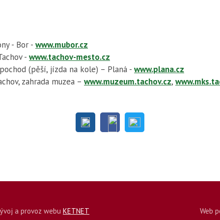
ny - Bor -
www.mubor.cz
Tachov -
www.tachov-mesto.cz
 pochod (pěší, jízda na kole) – Planá -
www.plana.cz
Tachov, zahrada muzea –
www.muzeum.tachov.cz
,
www.mks.ta
 vývoj a provoz webu
KETNET
Web p