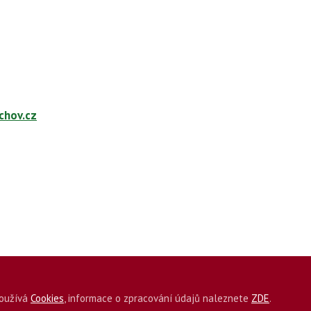
chov.cz
oužívá
Cookies
, informace o zpracování údajů naleznete
ZDE
.