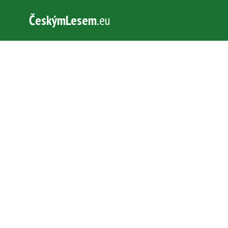
ČeskýmLesem
.eu