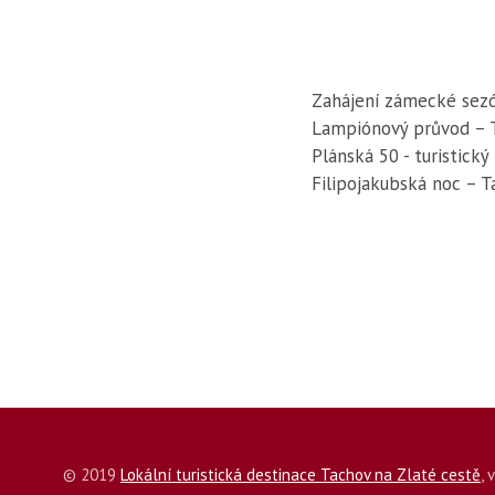
Zahájení zámecké sezó
Lampiónový průvod – 
Plánská 50 - turistický
Filipojakubská noc – 
© 2019
Lokální turistická destinace Tachov na Zlaté cestě
,