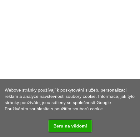
GOLF RESORT KARLOVY VARY
Webové stránky používají k poskytování služeb, personalizaci
A.S.
reklam a analýze návštěvnosti soubory cookie. Informace, jak tyto
stránky používáte, jsou sdíleny se společností Google.
Používáním souhlasíte s použitím souborů cookie.
Beru na vědomí