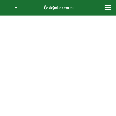
ČeskýmLesem
.eu
Tog
navi