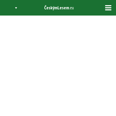
ČeskýmLesem
.eu
Tog
navi