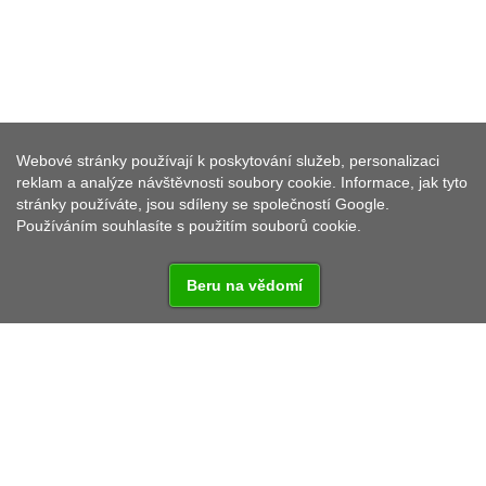
Webové stránky používají k poskytování služeb, personalizaci
HORNICKÉ MUZEUM PLANÁ
reklam a analýze návštěvnosti soubory cookie. Informace, jak tyto
stránky používáte, jsou sdíleny se společností Google.
Používáním souhlasíte s použitím souborů cookie.
Beru na vědomí
Štola Ondřej Šlik v Plané
z konce 16. století vypráví
o době největšího rozkvětu dolování stříbrných rud
v Plané a okolí.
Jednotlivé expozice: