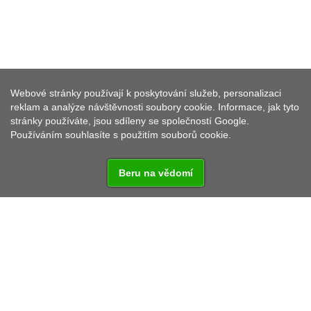
Webové stránky používají k poskytování služeb, personalizaci
HORNICKÝ SKANZEN STŘÍBRO
reklam a analýze návštěvnosti soubory cookie. Informace, jak tyto
stránky používáte, jsou sdíleny se společností Google.
Používáním souhlasíte s použitím souborů cookie.
Beru na vědomí
Pro návštěvníky je připravena expozice v Královské
dědičné štole Prokop ve Stříbře. Tato štola patří
historicky k nejvýznamnějším důlním dílům stříbrského
rudního revíru, její počátky sahají do roku 1513.