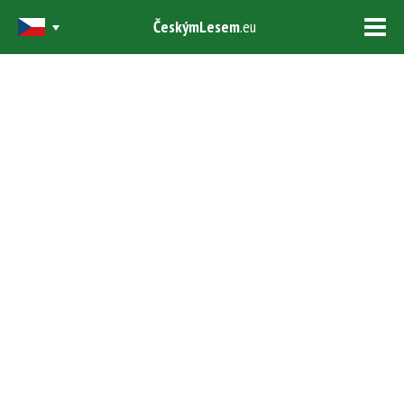
ČeskýmLesem
.eu
Tog
navi