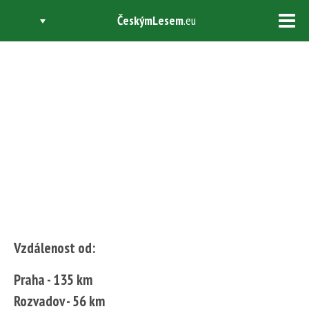
ČeskýmLesem
.eu
Tog
navi
INFOCENTRUM
KONSTANTINOVY LÁZNĚ
Vzdálenost od:
Praha - 135 km
Rozvadov - 56 km