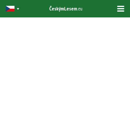
ČeskýmLesem
.eu
Tog
navi