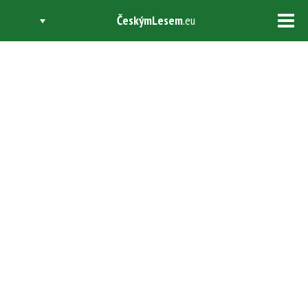
ČeskýmLesem
.eu
Tog
navi