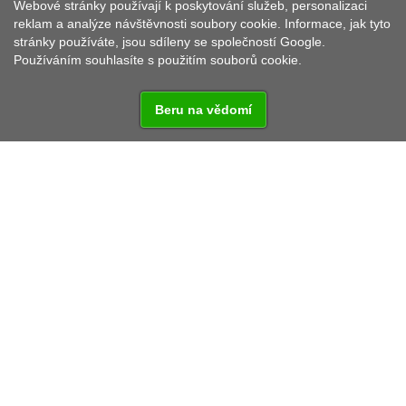
Webové stránky používají k poskytování služeb, personalizaci
MARŠOVY CHODY
reklam a analýze návštěvnosti soubory cookie. Informace, jak tyto
stránky používáte, jsou sdíleny se společností Google.
Používáním souhlasíte s použitím souborů cookie.
Beru na vědomí
Malá vesnička vzdálená 5 km jižně od okresního
města Tachov. Žije zde 63 obyvatel.
Historie
Vzdálenost od:
Praha - 160 km
Rozvadov - 20,4 km
Regensburg - 118 km