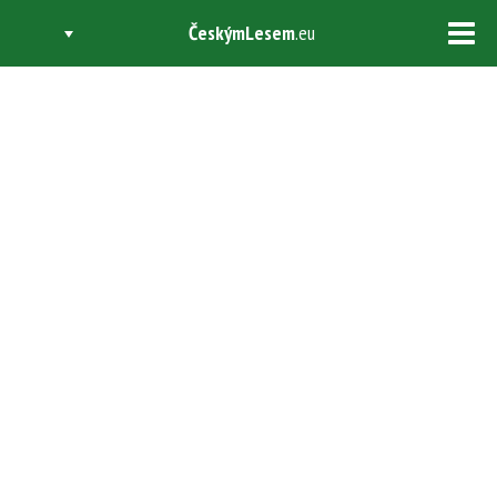
ČeskýmLesem
.eu
Tog
navi