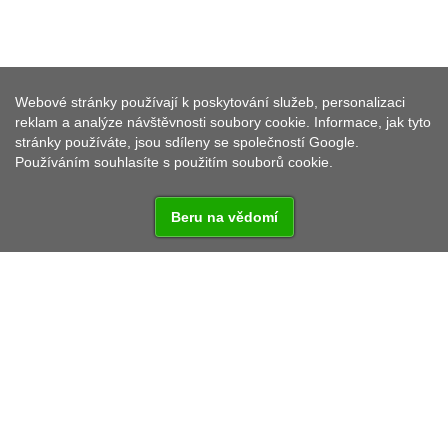
Webové stránky používají k poskytování služeb, personalizaci
MILÍŘE
reklam a analýze návštěvnosti soubory cookie. Informace, jak tyto
stránky používáte, jsou sdíleny se společností Google.
Používáním souhlasíte s použitím souborů cookie.
Beru na vědomí
Malá, leč rozlehlá obec o rozloze 14,89 km2 se
rozkládá 8 km od Tachova. S okresním městem je
spojena autobusovou dopravou. Dominantou obce
je katolický kostel sv. Petra a Pavla.