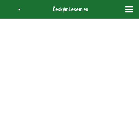
ČeskýmLesem
.eu
Tog
navi