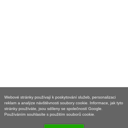
Webové stránky používají k poskytování služeb, personalizaci
MUZEUM V RADNICI
reklam a analýze návštěvnosti soubory cookie. Informace, jak tyto
stránky používáte, jsou sdíleny se společností Google.
Používáním souhlasíte s použitím souborů cookie.