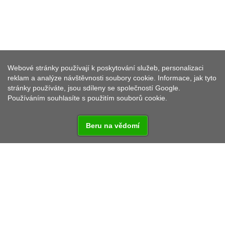
Webové stránky používají k poskytování služeb, personalizaci
MILÍŘE U ROZVADOVA
reklam a analýze návštěvnosti soubory cookie. Informace, jak tyto
stránky používáte, jsou sdíleny se společností Google.
Používáním souhlasíte s použitím souborů cookie.
Beru na vědomí