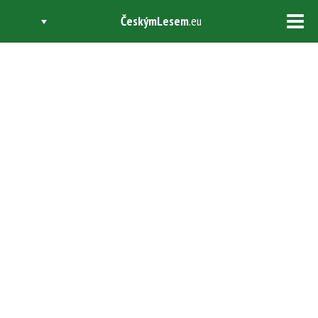
ČeskýmLesem
.eu
Tog
navi