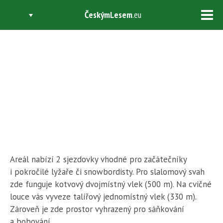
ČeskýmLesem
.eu
Tog
navi
SKI AREÁL PŘIMDA
Areál nabízí 2 sjezdovky vhodné pro začátečníky
i pokročilé lyžaře či snowbordisty. Pro slalomový svah
zde funguje kotvový dvojmístný vlek (500 m). Na cvičné
louce vás vyveze talířový jednomístný vlek (330 m).
Zároveň je zde prostor vyhrazený pro sáňkování
a bobování.