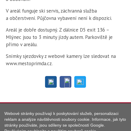
V areál funguje ski servis, záchranná služba
a občerstvení. Půjčovna vybavení není k dispozici.
Areál je dobře dostupný. Z dálnice D5 exit 136 –
Mlýnec jsou to 3 minuty jízdy autem. Parkoviště je
přímo v areálu.
Snímky sjezdovky z webové kamery lze sledovat na
www.mestoprimda.cz.
Webové stránky používají k poskytování služeb, personalizaci
© 2019
Lokální turistická destinace Tachov na Zlaté cestě
,
reklam a analýze návštěvnosti soubory cookie. Informace, jak tyto
vývoj a provoz webu
KETNET s.r.o.
stránky používáte, jsou sdíleny se společností Google.