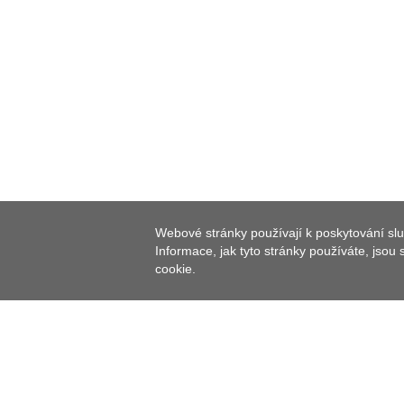
Webové stránky používají k poskytování slu
Informace, jak tyto stránky používáte, jsou
cookie.
Speinshart leží mezi městem Eschenbach i.d.Opf.
vrchovině.
Na rozloze 23,77 km2 žije v 10 obcích a dvou samot