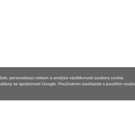
SPEINSHART
žeb, personalizaci reklam a analýze návštěvnosti soubory cookie.
 sdíleny se společností Google. Používáním souhlasíte s použitím soub
 a městem Neustadt am Kulm v Severní Hornofalcké
ách v současné době cca. 1 100 obyvatel (stav: 2019).