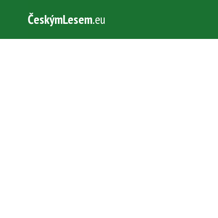
ČeskýmLesem
.eu