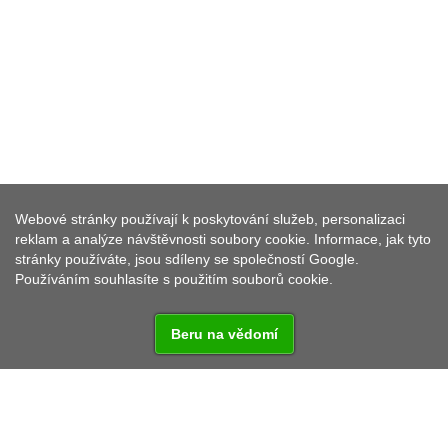
RAŠELINNÝ RYBNÍK
Webové stránky používají k poskytování služeb, personalizaci
MOORWEIHER
reklam a analýze návštěvnosti soubory cookie. Informace, jak tyto
stránky používáte, jsou sdíleny se společností Google.
Používáním souhlasíte s použitím souborů cookie.
Beru na vědomí
Leží idylicky obklopen stromy a keři. Kdykoliv volně
přístupný.