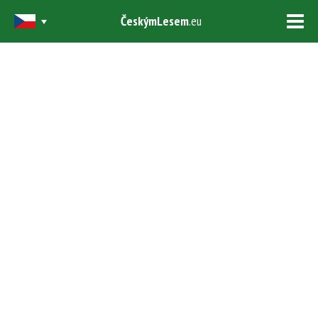
ČeskýmLesem
.eu
Tog
navi