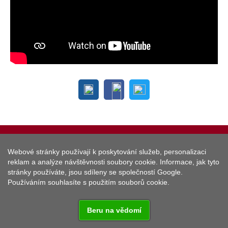
© 2019
Lokální turistická destinace Tachov na Zlaté cestě
,
Webové stránky používají k poskytování služeb, personalizaci
vývoj a provoz webu
KETNET s.r.o.
reklam a analýze návštěvnosti soubory cookie. Informace, jak tyto
stránky používáte, jsou sdíleny se společností Google.
Web používá
Cookies
, informace o zpracování údajů naleznete
Používáním souhlasíte s použitím souborů cookie.
ZDE
.
Beru na vědomí