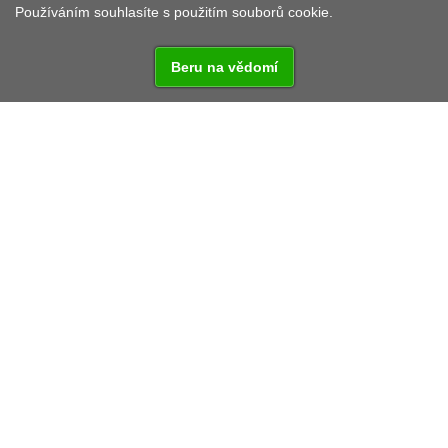
Používáním souhlasíte s použitím souborů cookie.
Beru na vědomí
Kolem zříceniny hradu Waldeck nabízí EWILPA skoro
zapomenuté znalosti o jedlých, léčivých a prospěšných
divokých rostlinách - mlsání výslovně povoleno! 13
"divokých" zastavení vzniklo podél asi 5 km dlouhé
zážitkové turistické stezky. Návštěvníci se mohou na
vlastní pěst nebo při plánovaných prohlídkách
bezplatným parkem EWILPA na základě informačních
tabulí naučit mnoho nového, znovuobjevit zapomenuté
nebo neznámé a především mohou divoké rostliny
sbírat a ochutnávat.