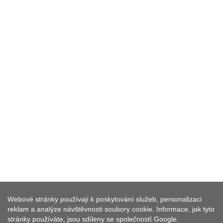
EWILPA - JEDLÝ PARK
Webové stránky používají k poskytování služeb, personalizaci
DIVOKÝCH ROSTLIN
reklam a analýze návštěvnosti soubory cookie. Informace, jak tyto
stránky používáte, jsou sdíleny se společností Google.