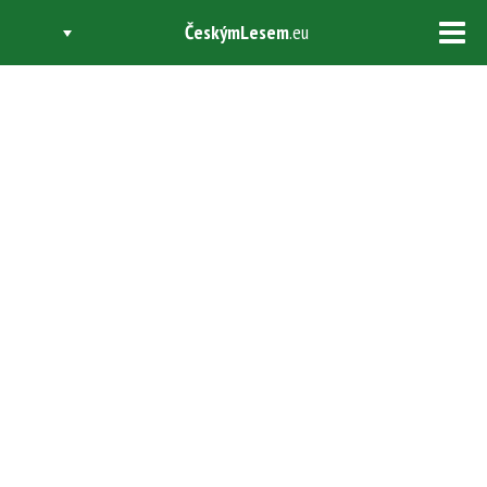
ČeskýmLesem
.eu
Tog
navi