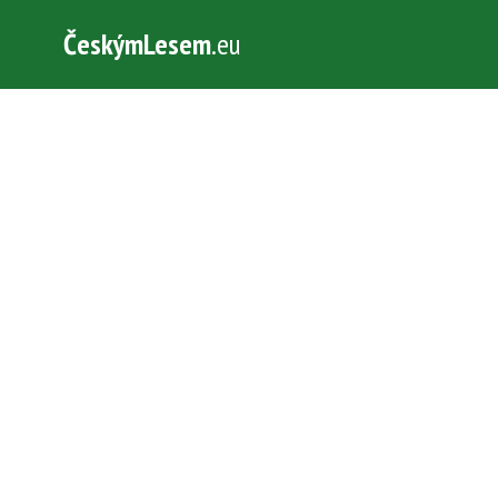
ČeskýmLesem
.eu