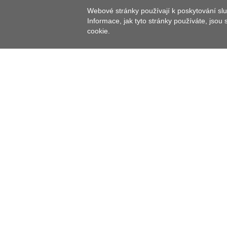
Webové stránky používají k poskytování slu
Informace, jak tyto stránky používáte, jsou
cookie.
Chov ryb je v Horní Falci významným hospodářský
před 200 lety na severní a jižní straně obklopeno 
najdete 18 místními umělci různě znázorněných 2,
v regionu. Fantastická kapří cesta vede kolem hist
zobrazují dialog mezi historií a současností, před
TURISTICKÉ CÍLE V OKOLÍ