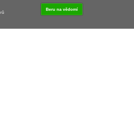
Beru na vědomí
orů