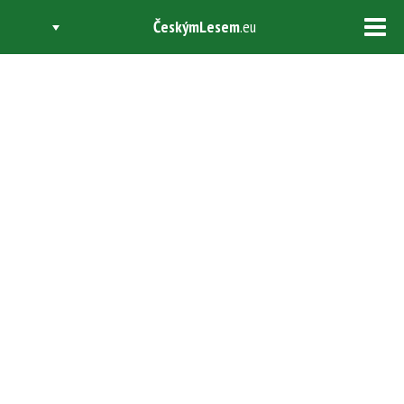
ČeskýmLesem
.eu
Tog
navi