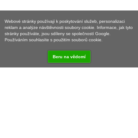
Webové stránky používají k poskytování služeb, personalizaci
LESNÁ
reklam a analýze návštěvnosti soubory cookie. Informace, jak tyto
stránky používáte, jsou sdíleny se společností Google.
Používáním souhlasíte s použitím souborů cookie.
Beru na vědomí
Obec Lesná se nachází 9 kilometrů jihozápadně od
Tachova a 7 km od německých hranic. Dělí se na čtyři
části: Háje, Lesná, Písařova Vesce a Stará Knížecí
Huť. Celé území obce o rozloze 8 429 ha je součástí
přírodního parku Český les a je velmi řídce osídlené,
žije zde zhruba 430 obyvatel.