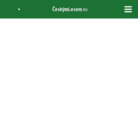
ČeskýmLesem
.eu
Tog
navi