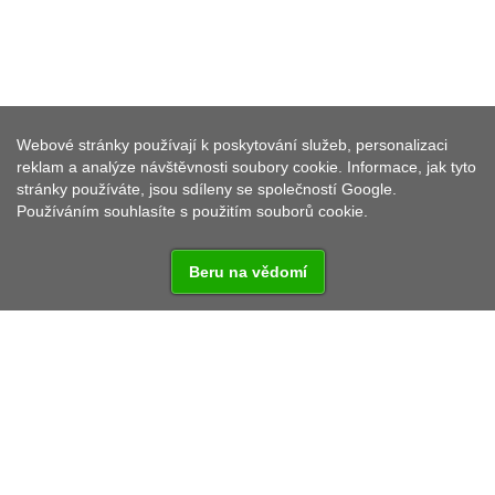
MĚSTSKÉ MUZEUM
Webové stránky používají k poskytování služeb, personalizaci
reklam a analýze návštěvnosti soubory cookie. Informace, jak tyto
stránky používáte, jsou sdíleny se společností Google.
Neustadt an der Waldnaab
Používáním souhlasíte s použitím souborů cookie.
Beru na vědomí
Čtyři oddělení:
sklo
řemeslo & živnost
cennosti z měšťanských domů, kostelů & klášterů
historie města