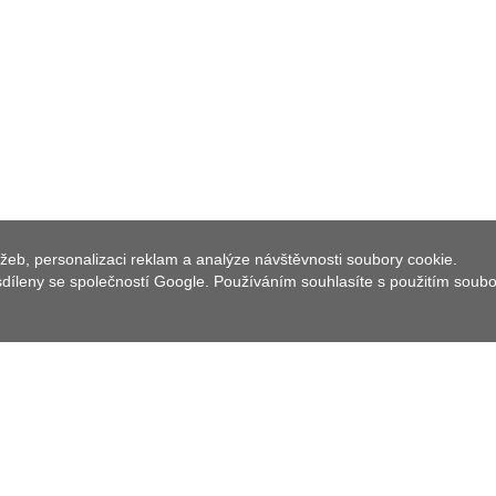
PŘÍRODNÍ PAMÁT
žeb, personalizaci reklam a analýze návštěvnosti soubory cookie.
 sdíleny se společností Google. Používáním souhlasíte s použitím soub
ezka přístupná lidem. Místo bylo hojně turisticky
u ochrany, a proto byla stezka v roce 2001 zrušena
snosti je vstup přímo na lokalitu zakázán. Po okraji je