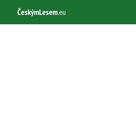
ČeskýmLesem
.eu