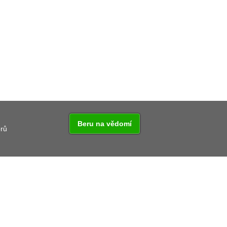
KA KŘÍŽKY
Beru na vědomí
orů