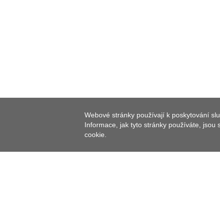
NÁRODNÍ 
Webové stránky používají k poskytování slu
Informace, jak tyto stránky používáte, jsou
cookie.
Od roku 1979 byla na Křížcích vybudována naučná st
navštěvováno, což sebou neslo poškozování předmět
a oblast národní přírodní památky oplocena. V souča
však vybudována ohrazená pěšina pro turisty.