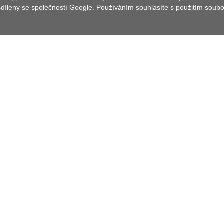
 sdíleny se společností Google. Používáním souhlasíte s použitím soub
ním z nejoblíbenějších výletních cílů nejmenšího
s největší souvislé lesní plochy ve Střední Evropě.
1. století, byl do roku 1550 používán jako velký