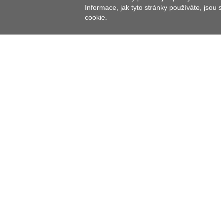
Informace, jak tyto stránky používáte, jsou
cookie.
Obsáhle restaurovaná zřícenina z 12. století je jed
přírodního parku v Bavorsku, parku Steinwald.
Hradní věž (863 m n.m.) nabízí nádherný rozhled pře
Hrad, který podle archeologických nálezů vznikl v 1