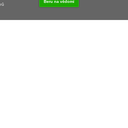
Beru na vědomí
orů
KONTAKT