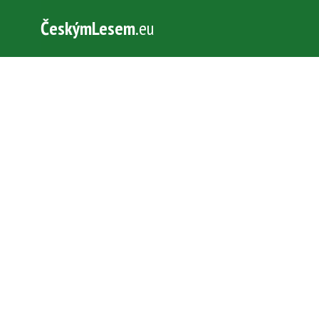
ČeskýmLesem
.eu