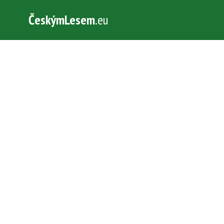
ČeskýmLesem
.eu