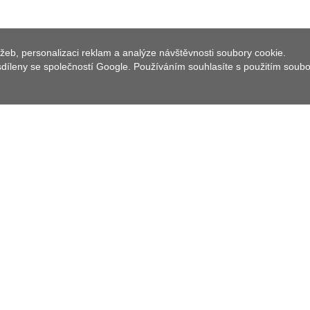
žeb, personalizaci reklam a analýze návštěvnosti soubory cookie.
 sdíleny se společností Google. Používáním souhlasíte s použitím soub
tví a péče o krajinu se nachází na okraji města v ul.