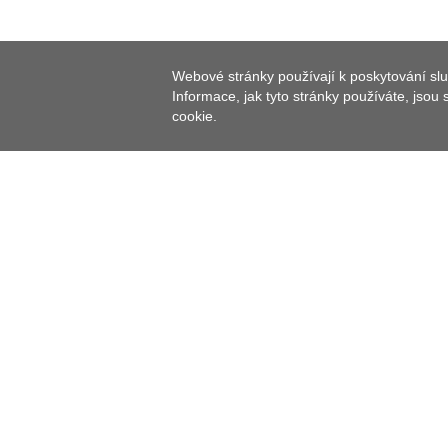
Webové stránky používají k poskytování slu
Informace, jak tyto stránky používáte, jsou
cookie.
Ukázková a školní zahrada Okresního svazu zahradnic
Vohenstraßer Straße.