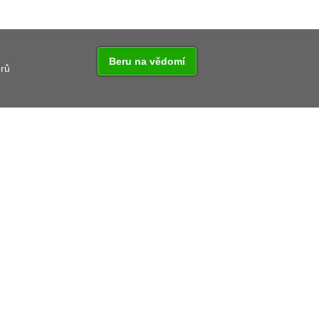
Beru na vědomí
orů