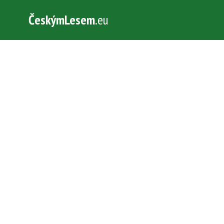
ČeskýmLesem
.eu