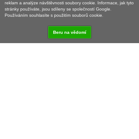
THANHAUSEN
reklam a analýze návštěvnosti soubory cookie. Informace, jak tyto
stránky používáte, jsou sdíleny se společností Google.
Používáním souhlasíte s použitím souborů cookie.
Beru na vědomí
Vzdálenost od:
Praha - 177 km
Rozvadov - 39,8 km
Regensburg - 109 km
TURISTICKÉ CÍLE V OKOLÍ