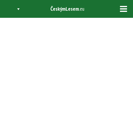
ČeskýmLesem
.eu
Tog
navi