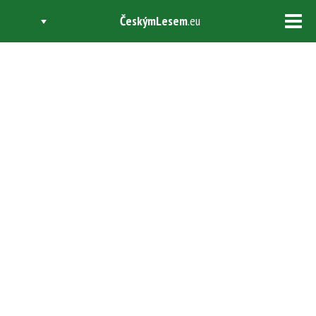
ČeskýmLesem
.eu
Tog
navi