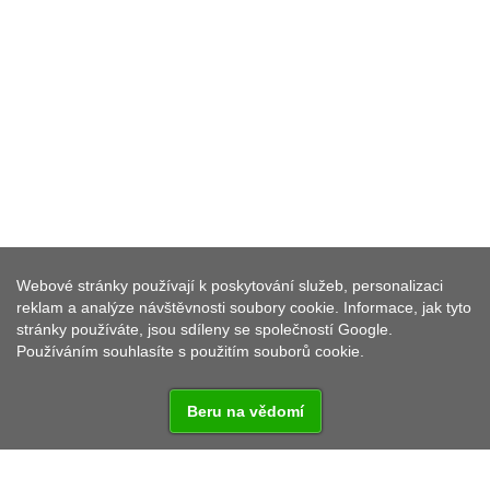
REKREAČNÍ STŘEDISKO
Webové stránky používají k poskytování služeb, personalizaci
SYCHERÁK
reklam a analýze návštěvnosti soubory cookie. Informace, jak tyto
stránky používáte, jsou sdíleny se společností Google.
Používáním souhlasíte s použitím souborů cookie.
Beru na vědomí