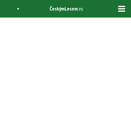
ČeskýmLesem
.eu
Tog
navi