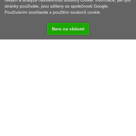
WALDNAAB
reklam a analýze návštěvnosti soubory cookie. Informace, jak tyto
stránky používáte, jsou sdíleny se společností Google.
Používáním souhlasíte s použitím souborů cookie.
Beru na vědomí
Neustadtské volnočasové zařízení s kempem u řeky
Waldnaab bylo vybudováno r. 1987 a už r. 1993 bylo
rozšířeno. Nabízí 33 nejmoderněji zařízených míst na