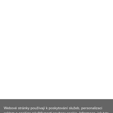
VOLNOČASOVÉ ZAŘÍZENÍ S
KEMPEM - NEUSTADT AN DER
Webové stránky používají k poskytování služeb, personalizaci