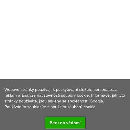
MĚSTSKÉ KULTURNÍ
Webové stránky používají k poskytování služeb, personalizaci
STŘEDISKO PLANÁ
reklam a analýze návštěvnosti soubory cookie. Informace, jak tyto
stránky používáte, jsou sdíleny se společností Google.
Používáním souhlasíte s použitím souborů cookie.
Beru na vědomí