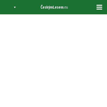
ČeskýmLesem
.eu
Tog
navi