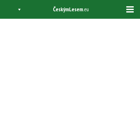
ČeskýmLesem
.eu
Tog
navi