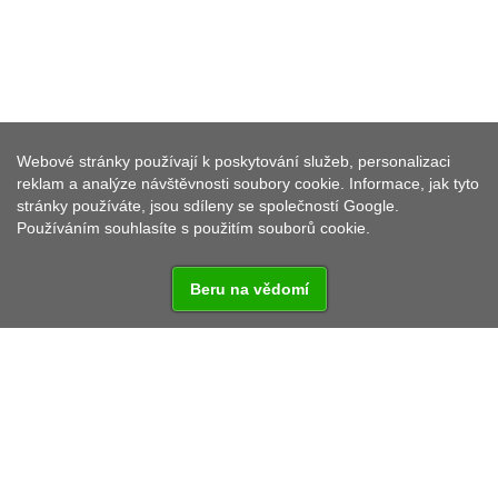
TURISTICKÉ CENTRUM
HORNOFALCKÝ LES - OKRES
Webové stránky používají k poskytování služeb, personalizaci
TIRSCHENREUTH
reklam a analýze návštěvnosti soubory cookie. Informace, jak tyto
stránky používáte, jsou sdíleny se společností Google.
Používáním souhlasíte s použitím souborů cookie.
Beru na vědomí
Turistické centrum Hornofalcký les pro okres
Tirschenreuth má připraveno mnoho informací pro
cyklistiku a pěší turistiku a také velké množství tipů na
výlety a hostitele.