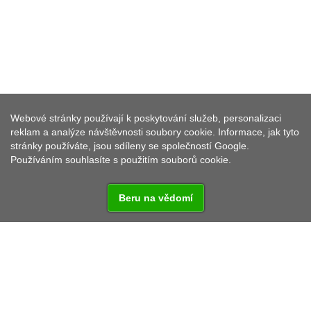
Webové stránky používají k poskytování služeb, personalizaci
PLÖSSBERG
reklam a analýze návštěvnosti soubory cookie. Informace, jak tyto
stránky používáte, jsou sdíleny se společností Google.
Používáním souhlasíte s použitím souborů cookie.
Beru na vědomí
Městys Plößberg v okrese Tirschenreuth se svými
zhruba 3250 obyvateli zaujímá plochu ca. 74 km2.
Lesnaté okolí zve k příjemným procházkám, ale také
k dlouhým projížďkám na kole nebo k pěším túrám.