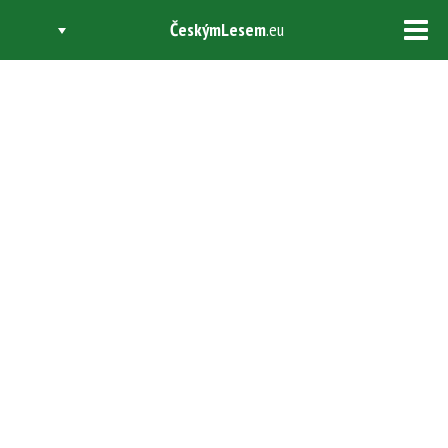
ČeskýmLesem
.eu
Tog
navi