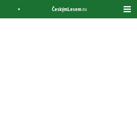
ČeskýmLesem
.eu
Tog
navi