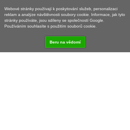
Webové stránky používají k poskytování služeb, personalizaci
HOSTINEC BAYERISCHER HOF
reklam a analýze návštěvnosti soubory cookie. Informace, jak tyto
stránky používáte, jsou sdíleny se společností Google.
Používáním souhlasíte s použitím souborů cookie.
Beru na vědomí
Vzdálenost od:
Praha - 193 km
Rozvadov - 27,2 km
Regensburg - 99 km
Domácí hornofalcká kuchyně, zahradní restaurace.