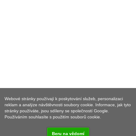
Webové stránky používají k poskytování služeb, personalizaci
POŘEJOV ŽIDOVSKÝ HŘBITOV
reklam a analýze návštěvnosti soubory cookie. Informace, jak tyto
stránky používáte, jsou sdíleny se společností Google.
Používáním souhlasíte s použitím souborů cookie.
Beru na vědomí