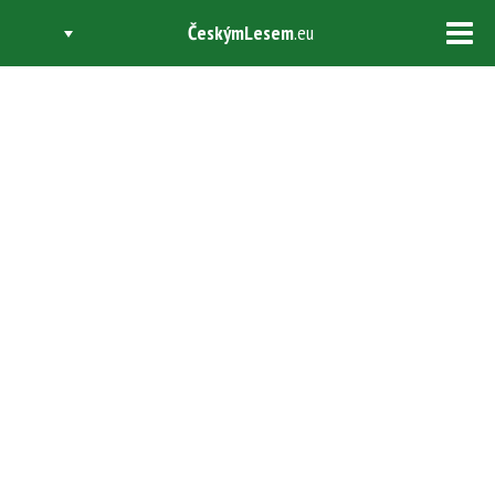
ČeskýmLesem
.eu
Tog
navi