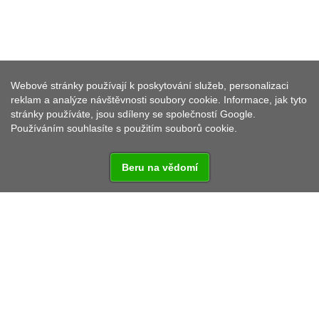
NOVÝ ŽIDOVSKÝ HŘBITOV
Webové stránky používají k poskytování služeb, personalizaci
TACHOV
reklam a analýze návštěvnosti soubory cookie. Informace, jak tyto
stránky používáte, jsou sdíleny se společností Google.
Používáním souhlasíte s použitím souborů cookie.
Beru na vědomí
Vzdálenost od:
Praha - 156 km
Rozvadov - 23,9 km
Regensburg - 122 km