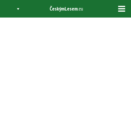
ČeskýmLesem
.eu
Tog
navi