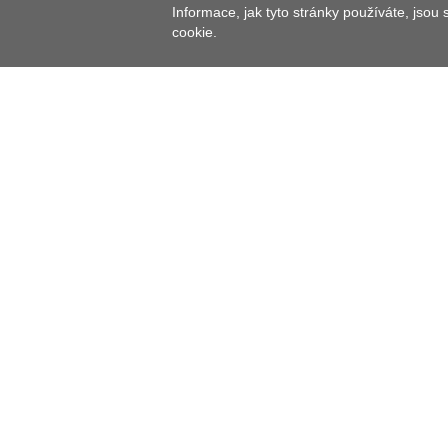
Informace, jak tyto stránky používáte, jsou
cookie.
Vzdálenost od:
Praha - 145 km
Rozvadov - 29,9 km
Regensburg - 128 km
TURISTICKÉ CÍLE V OKOLÍ