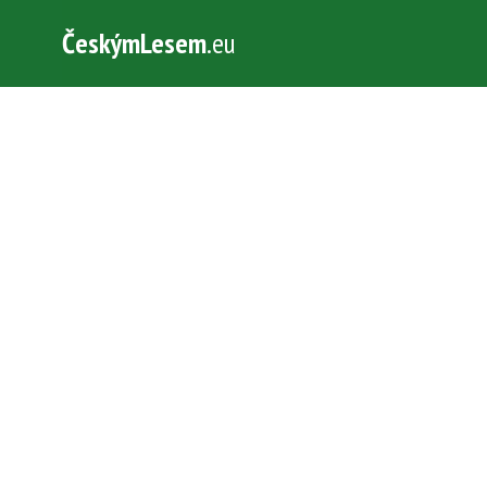
ČeskýmLesem
.eu