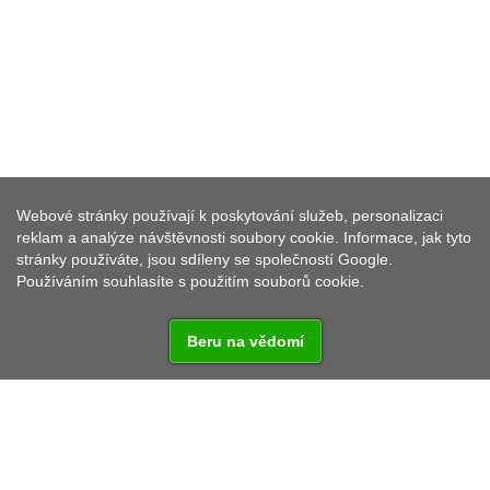
Webové stránky používají k poskytování služeb, personalizaci
MUZEUM ŽIVOTA MÄHRING
reklam a analýze návštěvnosti soubory cookie. Informace, jak tyto
stránky používáte, jsou sdíleny se společností Google.
Používáním souhlasíte s použitím souborů cookie.
Beru na vědomí
Život v Mähringu je formován blízkostí k české hranici.
Kde bývala výměna mezi sousedy po staletí
samozřejmostí, se po druhé světové válce táhla