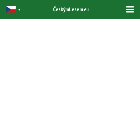
ČeskýmLesem
.eu
Tog
navi