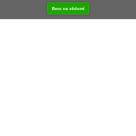
Beru na vědomí
Vzdálenost od:
Praha - 176 km
Rozvadov - 52 km
Regensburg - 126 km
Prázdninový byt a pokoje.
TURISTICKÉ CÍLE V OKOLÍ