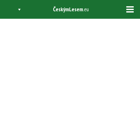
ČeskýmLesem
.eu
Tog
navi