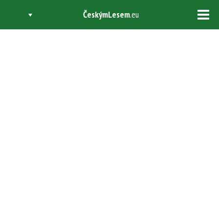
ČeskýmLesem
.eu
Tog
navi