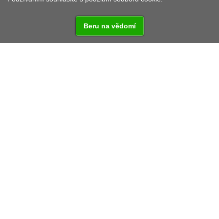
Beru na vědomí
TURISTICKÉ CÍLE V OKOLÍ
Apartmán u Hradeb
Dům pro hosty Bitterer
Dům pro hosty Prell
Dům pro hosty Rosenbühl
Haus Resi