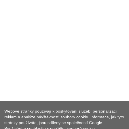
Webové stránky používají k poskytování služeb, personalizaci
DŮM PRO HOSTY ROSENBÜHL
reklam a analýze návštěvnosti soubory cookie. Informace, jak tyto
stránky používáte, jsou sdíleny se společností Google.
Používáním souhlasíte s použitím souborů cookie.