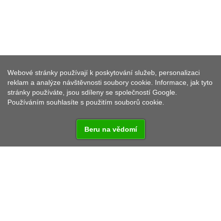
Webové stránky používají k poskytování služeb, personalizaci
STŘED STŘEDNÍ EVROPY
reklam a analýze návštěvnosti soubory cookie. Informace, jak tyto
stránky používáte, jsou sdíleny se společností Google.
Používáním souhlasíte s použitím souborů cookie.
Beru na vědomí