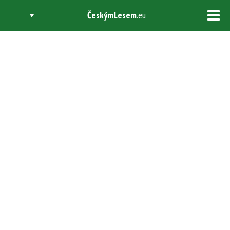
ČeskýmLesem
.eu
Tog
navi