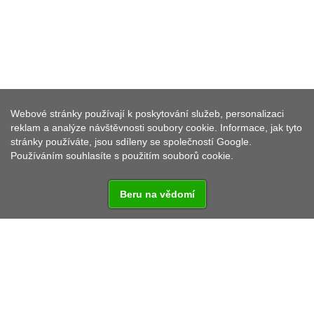
Webové stránky používají k poskytování služeb, personalizaci
PRÁZDNINOVÝ BYT DITTMAN
reklam a analýze návštěvnosti soubory cookie. Informace, jak tyto
stránky používáte, jsou sdíleny se společností Google.
Používáním souhlasíte s použitím souborů cookie.
Beru na vědomí
Vzdálenost od:
Praha - 184 km
Rozvadov - 35,7 km