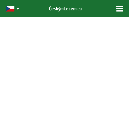
ČeskýmLesem
.eu
Tog
navi