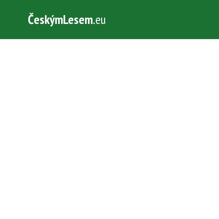
ČeskýmLesem
.eu