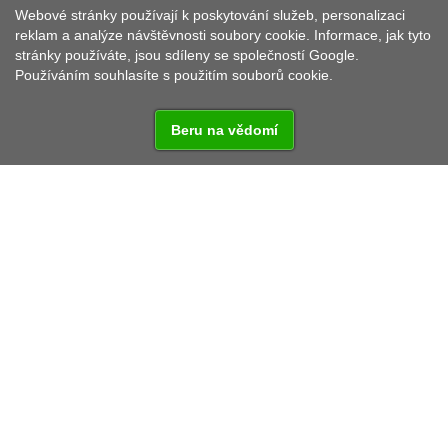
Webové stránky používají k poskytování služeb, personalizaci
MÄHRING
reklam a analýze návštěvnosti soubory cookie. Informace, jak tyto
stránky používáte, jsou sdíleny se společností Google.
Používáním souhlasíte s použitím souborů cookie.
Beru na vědomí
Městys Mähring leží půvabně uložen do lesnaté
krajiny středohoří Hornofalckého lesa ve výšce mezi
559 a 781 metry nad mořem. Oblastí obce Mähring
prochází hlavní evropské rozvodí. Nádhernou přírodu
je možné po značených turistických cestách
prozkoumávat celý rok. Mnoho kaplí a kostelů
umožňuje pohled do dlouhé a proměnlivé minulosti.