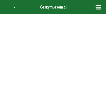
ČeskýmLesem
.eu
Tog
navi